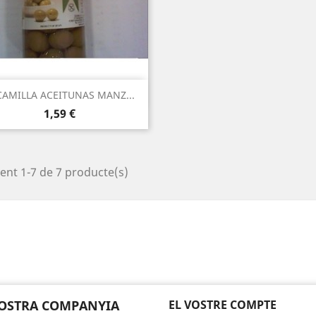
Vista ràpida

CAMILLA ACEITUNAS MANZ...
Preu
1,59 €
ent 1-7 de 7 producte(s)
OSTRA COMPANYIA
EL VOSTRE COMPTE