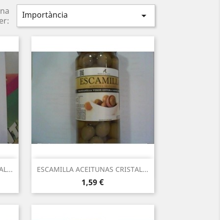
na
Importància

er:
Vista ràpida

L...
ESCAMILLA ACEITUNAS CRISTAL...
Preu
1,59 €