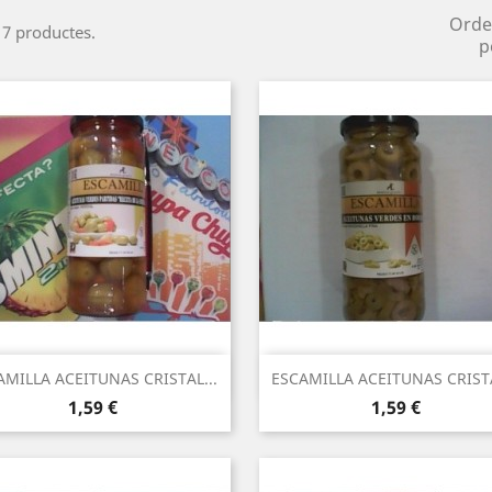
Orde
 7 productes.
p
Vista ràpida
Vista ràpida


AMILLA ACEITUNAS CRISTAL...
ESCAMILLA ACEITUNAS CRISTA
Preu
Preu
1,59 €
1,59 €