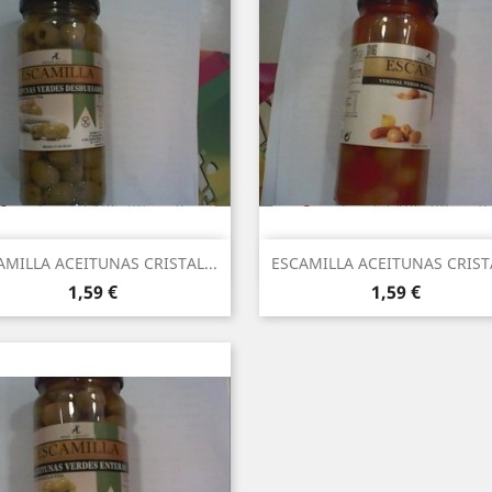
Vista ràpida
Vista ràpida


AMILLA ACEITUNAS CRISTAL...
ESCAMILLA ACEITUNAS CRISTA
Preu
Preu
1,59 €
1,59 €