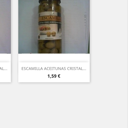
Vista ràpida

L...
ESCAMILLA ACEITUNAS CRISTAL...
Preu
1,59 €